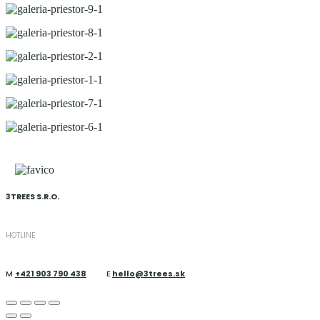
3TREES S.R.O.
HOTLINE
M
+421 903 790 438
E
hello@3trees.sk