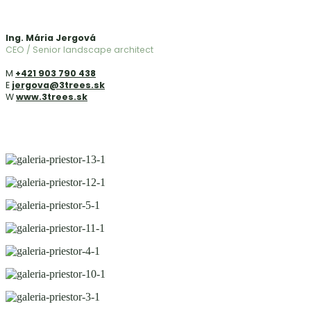
Ing. Mária Jergová
CEO / Senior landscape architect
M
+421 903 790 438
E
jergova@3trees.sk
W
www.3trees.sk