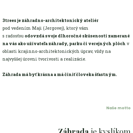
3trees je záhradno-architektonický ateliér
pod vedením Maji (Jergovej), ktorý vám
s radosťou
odovzdá svoje dlhoročné skúsenosti zamerané
na vás ako užívateľa záhrady, parku či verejných plôch
v
oblasti krajinno-architektonických úprav, vždy na
najvyššej úrovni tvorivosti a realizácie.
Záhrada má byť krásna a má činiť človeka šťastným.
Naše motto
Záhrada
je kyslíkom