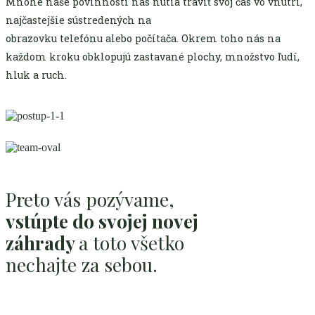
Mnohé naše povinnosti nás nútia tráviť svoj čas vo vnútri,
najčastejšie sústredených na
obrazovku telefónu alebo počítača. Okrem toho nás na
každom kroku obklopujú zastavané plochy, množstvo ľudí,
hluk a ruch.
Preto vás pozývame,
vstúpte do svojej novej
záhrady
a toto všetko
nechajte za sebou.