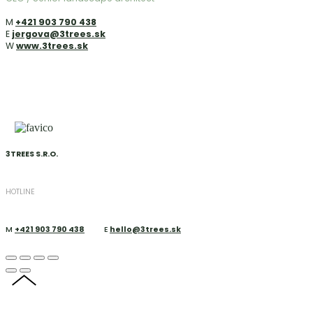
M
+421 903 790 438
E
jergova@3trees.sk
W
www.3trees.sk
3TREES S.R.O.
HOTLINE
M
+421 903 790 438
E
hello@3trees.sk