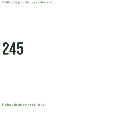
Celková plocha výsadieb
/ m2
245
Počet druhov rastlín
/ ks