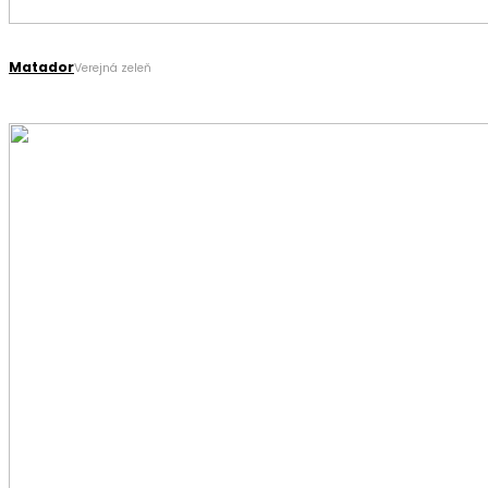
Matador
Verejná zeleň