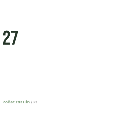
27
Počet rastlín
/ ks