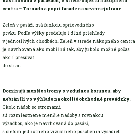
navrhovaná v pasážach, v strede objektu nákupného
centra – Tornádo a popri fasáde na severnej strane.
Zeleň v pasáži má funkciu sprievodného
prvku. Podľa výšky predeľuje i dlhé priehľady
v jednotlivých chodbách. Zeleň v strede nákupného centra
je navrhovaná ako mobilná tak, aby ju bolo možné počas
akcií presúvať
do strán.
Dominujú menšie stromy s vzdušnou korunou, aby
nebránili vo výhľade na okolité obchodné prevádzky.
Okolo nádob so stromami
sú rozmiestnené menšie nádoby s rovnakou
výsadbou, ako je navrhovaná do pasáži,
s cieľom jednotného vizuálneho pôsobenia výsadieb.