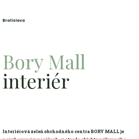
Bratislava
Bory Mall
interiér
Interiérová zeleň obchodného centra BORY MALL je