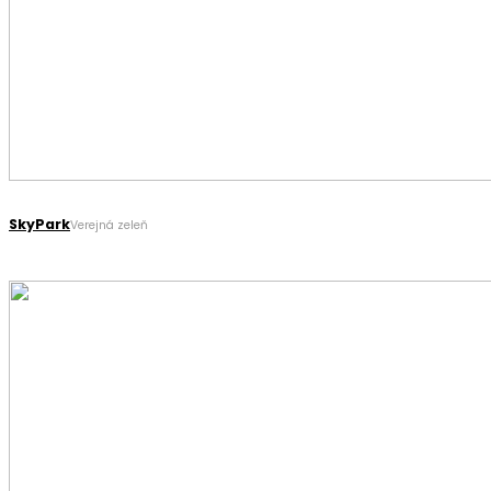
SkyPark
Verejná zeleň