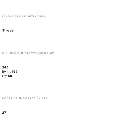
LANDSCAPE ARCHITEKTÚRA
3trees
CELKOVÁ PLOCHA VÝSADIEB / M2
245
Byliny
197
Kry
48
POČET DRUHOV RASTLÍN / KS
27