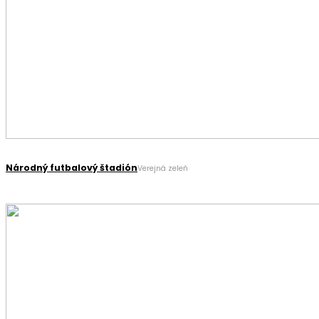
Národný futbalový štadión
Verejná zeleň