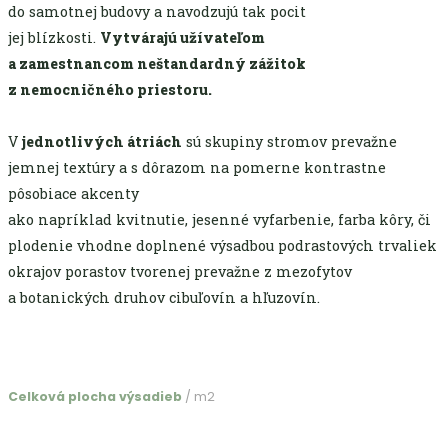
do samotnej budovy a navodzujú tak pocit
jej blízkosti.
Vytvárajú užívateľom
a zamestnancom neštandardný zážitok
z nemocničného priestoru.
V
jednotlivých átriách
sú skupiny stromov prevažne
jemnej textúry a s dôrazom na pomerne kontrastne
pôsobiace akcenty
ako napríklad kvitnutie, jesenné vyfarbenie, farba kôry, či
plodenie vhodne doplnené výsadbou podrastových trvaliek
okrajov porastov tvorenej prevažne z mezofytov
a botanických druhov cibuľovín a hľuzovín.
Celková plocha výsadieb
/ m2