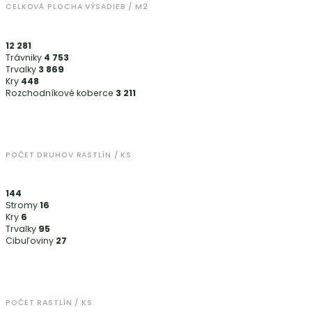
CELKOVÁ PLOCHA VÝSADIEB / M2
12 281
Trávniky
4 753
Trvalky
3 869
Kry
448
Rozchodníkové koberce
3 211
POČET DRUHOV RASTLÍN / KS
144
Stromy
16
Kry
6
Trvalky
95
Cibuľoviny
27
POČET RASTLÍN / KS