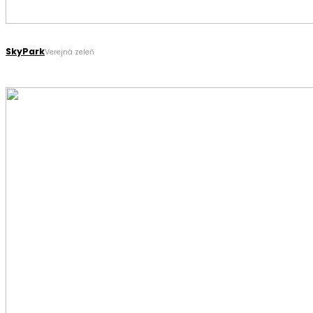
SkyPark
Verejná zeleň