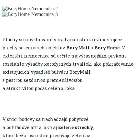
Plochy sú navrhované v nadväznosti na už existujúce
plochy susediacich objektov
BoryMall
a
BoryHome
. V
exteriéri nemocnice sú určite najvýraznejším prvkom
rozsiahle výsadby xerofytných trvaliek, ako pokračovanie
existujúcich výsadieb bulváru BoryMall
s pestrou sezónnou premenlivosťou
a atraktivitou počas celého roka.
V srdci budovy sa nachádzajú pobytové
a pohľadové átria, ako aj
zelené strechy
,
ktoré bezprostredne presúvajú zeleň až